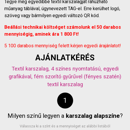
Tegye még egyedibbé textil karszalagját ráhúzható
műanyag táblával, úgynevezett TAG-el. Erre kerülhet logó,
szöveg vagy bármilyen egyedi változó QR kód.
Beállási technikai költséget számolunk el 50 darabos
mennyiségig, aminek ára 1 800 Ft!
5 100 darabos mennyiség felett kérjen egyedi árajánlatot!
AJÁNLATKÉRÉS
Textil karszalag, 4 színes nyomtatású, egyedi
grafikával, fém szorító gyűrűvel (fényes szatén)
textil karszalag
Milyen színű legyen a
karszalag alapszíne
?
Válassza ki a színt és a mennyiséget az alábbi listából