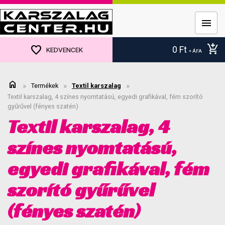
menu
add_shopping_cart
favorite
0
Ft
KEDVENCEK
+ ÁFA
home
»
»
»
Termékek
Textil karszalag
Textil karszalag, 4 színes nyomtatású, egyedi grafikával, fém szorító
gyűrűvel (fényes szatén)
Textil karszalag, 4
színes nyomtatású,
egyedi grafikával, fém
szorító gyűrűvel
(fényes szatén)