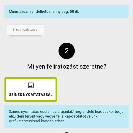
Minimálisan rendelhető mennyiség:
50
db
Fehér
+
db
Nincs kiválasztva
Milyen feliratozást szeretne?
SZÍNES NYOMTATÁSSAL
Színes nyomtatás esetén az árajánlat/megrendelő leadásakor tudja
elküldeni terveit vagy vegye fel a
kapcsolatot
velünk
grafikatervezéssel kapcsolatban.