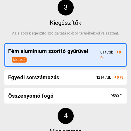
Kiegészítők
Az alábbi kiegészítő szolgáltatásokból, termékekből választhat.
Fém alumínium szorító gyűrűvel
0
Ft
/db
+
0
Ft
kötelező
Egyedi sorszámozás
12
Ft
/db
+
0
Ft
Összenyomó fogó
9580
Ft