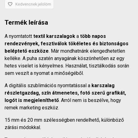
favorite
Kedvencnek jelölöm
Termék leírása
A nyomtatott
textil karszalagok
a
több napos
rendezvények, fesztiválok tökéletes és biztonságos
beléptető eszköze
. Már mondhatnánk elengedhetetlen
kelléke. A puha szatén anyagának köszönhetően az egy
hetes viselet is kényelmes. Használat, tisztálkodás során
sem veszít a nyomat a minőségéből.
A digitális szublimációs nyomtatással a
karszalag
részletgazdag, szín átmenetes, fotó szerű grafikát,
logót is megjeleníthető
. Arról nem is beszélve, hogy
remek marketing eszköz.
15 mm és 20 mm szélességben rendelhető, különböző
zárási módokkal.