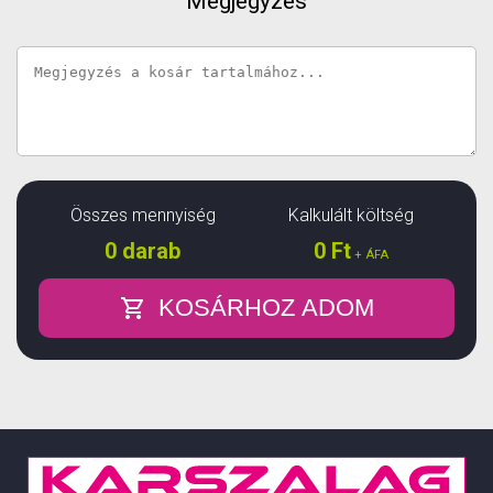
Megjegyzés
Összes mennyiség
Kalkulált költség
0
darab
0
Ft
+ ÁFA
KOSÁRHOZ ADOM