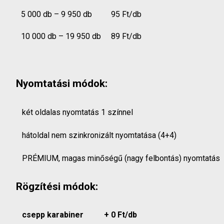
5 000 db – 9 950 db
95 Ft/db
10 000 db – 19 950 db
89 Ft/db
Nyomtatási módok:
két oldalas nyomtatás 1 színnel
hátoldal nem szinkronizált nyomtatása (4+4)
PRÉMIUM, magas minőségű (nagy felbontás) nyomtatás
Rögzítési módok:
csepp karabiner
+ 0 Ft/db