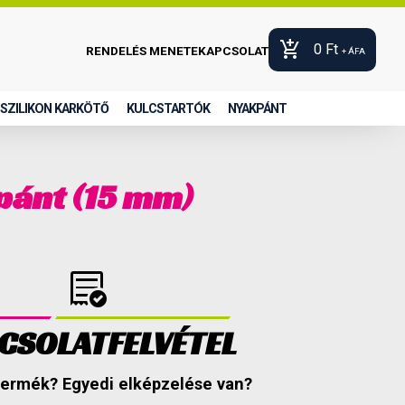
add_shopping_cart
0
Ft
RENDELÉS MENETE
KAPCSOLAT
+ ÁFA
SZILIKON KARKÖTŐ
KULCSTARTÓK
NYAKPÁNT
pánt (15 mm)
order_approve
CSOLATFELVÉTEL
 termék? Egyedi elképzelése van?