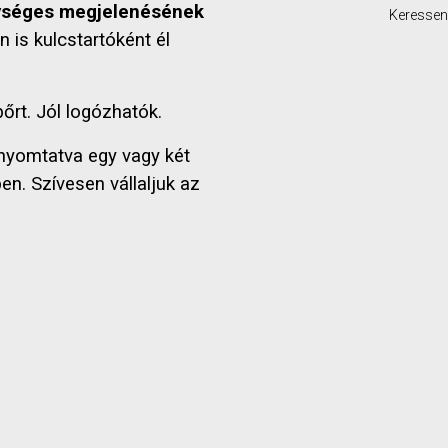
gységes megjelenésének
Keressen 
 is kulcstartóként él
bőrt. Jól logózhatók.
 nyomtatva egy vagy két
en. Szívesen vállaljuk az