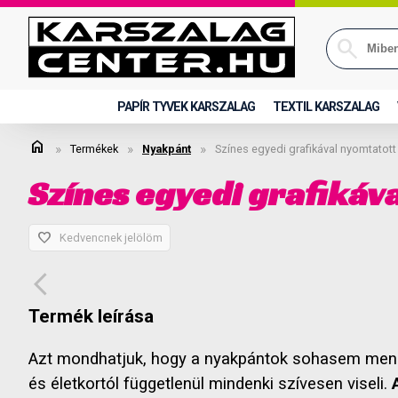
PAPÍR TYVEK KARSZALAG
TEXTIL KARSZALAG
home
»
»
»
Termékek
Nyakpánt
Színes egyedi grafikával nyomtatot
Színes egyedi grafikáv
favorite
Kedvencnek jelölöm
arrow_back_ios
Termék leírása
Azt mondhatjuk, hogy a nyakpántok sohasem menne
és életkortól függetlenül mindenki szívesen viseli.