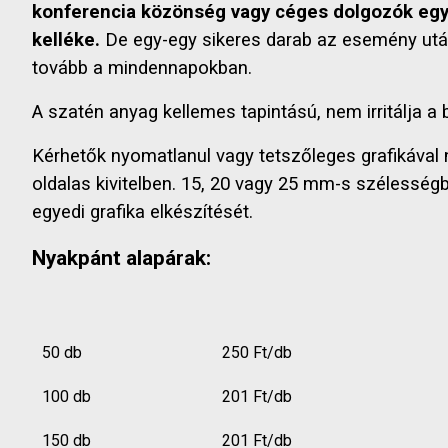
konferencia közönség vagy céges dolgozók e
kelléke.
De egy-egy sikeres darab az esemény után
tovább a mindennapokban.
A szatén anyag kellemes tapintású, nem irritálja a 
Kérhetők nyomatlanul vagy tetszőleges grafikával
oldalas kivitelben. 15, 20 vagy 25 mm-s szélességb
egyedi grafika elkészítését.
Nyakpánt alapárak:
50 db
250 Ft/db
100 db
201 Ft/db
150 db
201 Ft/db