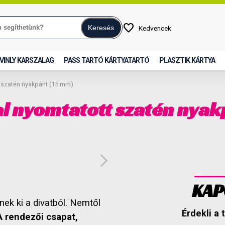
favorite
Keresés
Kedvencek
VINLY KARSZALAG
PASS TARTÓ KÁRTYATARTÓ
PLASZTIK KÁRTYA
t szatén nyakpánt (15 mm)
al nyomtatott szatén nyak
arrow_forward_ios
KAP
k ki a divatból. Nemtől
Érdekli a
A rendezői csapat,