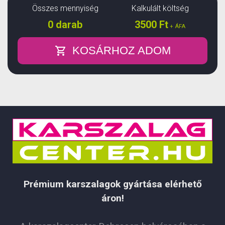
Összes mennyiség
Kalkulált költség
0
darab
3500
Ft
+ ÁFA
KOSÁRHOZ ADOM
Prémium karszalagok gyártása elérhető
áron!