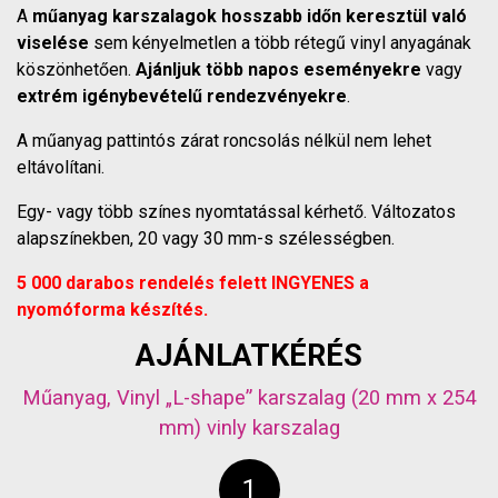
A
műanyag karszalagok hosszabb időn keresztül való
viselése
sem kényelmetlen a több rétegű vinyl anyagának
köszönhetően.
Ajánljuk több napos eseményekre
vagy
extrém igénybevételű rendezvényekre
.
A műanyag pattintós zárat roncsolás nélkül nem lehet
eltávolítani.
Egy- vagy több színes nyomtatással kérhető. Változatos
alapszínekben, 20 vagy 30 mm-s szélességben.
5 000 darabos rendelés felett INGYENES a
nyomóforma készítés.
AJÁNLATKÉRÉS
Műanyag, Vinyl „L-shape” karszalag (20 mm x 254
mm)
vinly karszalag