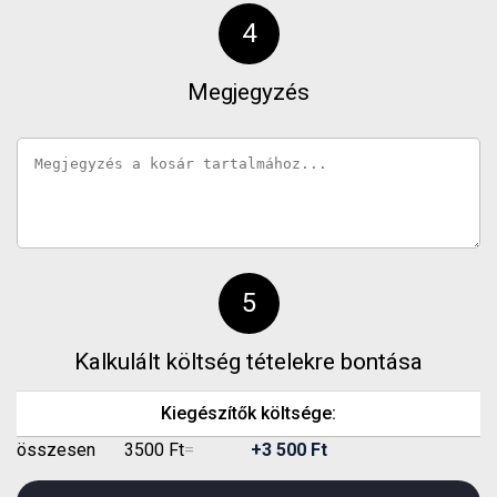
Megjegyzés
Kalkulált költség tételekre bontása
Kiegészítők költsége:
összesen
3500
Ft
=
+
3 500
Ft