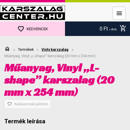
menu
add_shopping_cart
favorite
0
Ft
KEDVENCEK
+ ÁFA
home
»
»
»
Termékek
Vinly karszalag
Műanyag, Vinyl „L-shape” karszalag (20 mm x 254 mm)
Műanyag, Vinyl „L-
shape” karszalag (20
mm x 254 mm)
favorite
Kedvencnek jelölöm
Termék leírása