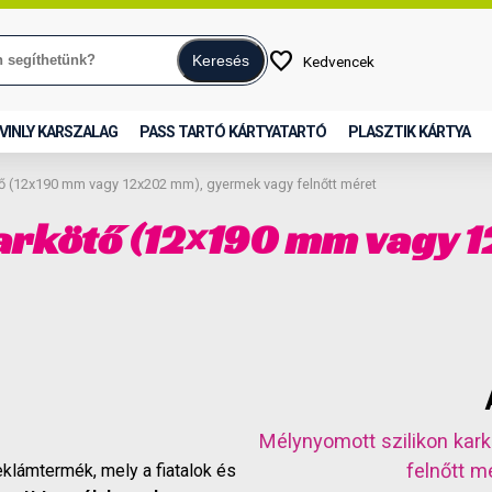
favorite
Keresés
Kedvencek
VINLY KARSZALAG
PASS TARTÓ KÁRTYATARTÓ
PLASZTIK KÁRTYA
tő (12x190 mm vagy 12x202 mm), gyermek vagy felnőtt méret
karkötő (12×190 mm vagy
Mélynyomott szilikon ka
felnőtt m
klámtermék, mely a fiatalok és