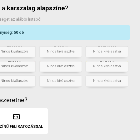
n a
karszalag alapszíne
?
séget az alábbi listából
nnyiség:
50
db
Bordó
Ezüst
Fekete
db
+
db
+
db
Nincs kiválasztva
Nincs kiválasztva
Nincs kiválasztva
Neon
Piros
Sárga
narancssárga
db
+
db
+
db
Nincs kiválasztva
Nincs kiválasztva
Nincs kiválasztva
Neon
Zöld
Lila
zöld
db
+
db
+
db
Nincs kiválasztva
Nincs kiválasztva
Nincs kiválasztva
 szeretne?
ZÍNŰ FELIRATOZÁSSAL