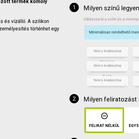
tozott termék komoly
Milyen színű legye
Válassza ki a színt és a mennyi
és vízálló. A szilikon
személyesítés történhet egy
Minimálisan rendelhető me
Világos
kék
+
db
+
Nincs kiválasztva
Fehér
+
db
+
Nincs kiválasztva
Kék
+
db
+
Nincs kiválasztva
Milyen feliratozást
FELIRAT NÉLKÜL
EGYS