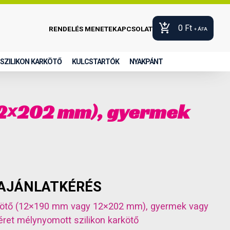
add_shopping_cart
0
Ft
RENDELÉS MENETE
KAPCSOLAT
+ ÁFA
SZILIKON KARKÖTŐ
KULCSTARTÓK
NYAKPÁNT
 12×202 mm), gyermek
AJÁNLATKÉRÉS
rkötő (12×190 mm vagy 12×202 mm), gyermek vagy
éret
mélynyomott szilikon karkötő