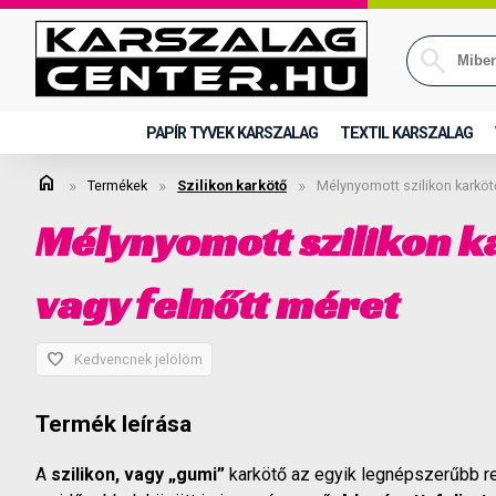
PAPÍR TYVEK KARSZALAG
TEXTIL KARSZALAG
home
»
»
»
Termékek
Szilikon karkötő
Mélynyomott szilikon karkö
Mélynyomott szilikon 
vagy felnőtt méret
favorite
Kedvencnek jelölöm
Termék leírása
A
szilikon, vagy „gumi”
karkötő az egyik legnépszerűbb re