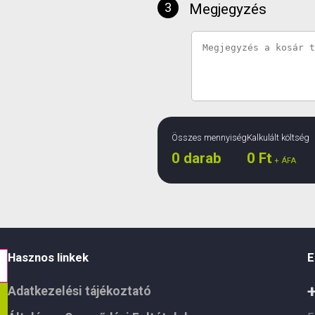
Megjegyzés
Összes mennyiség
Kalkulált költség
0
darab
0
Ft
+ ÁFA
Hasznos linkek
E
Adatkezelési tájékoztató