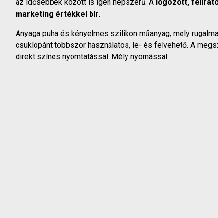
az idősebbek között is igen népszerű. A
logózott, felira
marketing értékkel bír
.
Anyaga puha és kényelmes szilikon műanyag, mely rugalmas 
csuklópánt többször használatos, le- és felvehető. A meg
direkt színes nyomtatással. Mély nyomással.