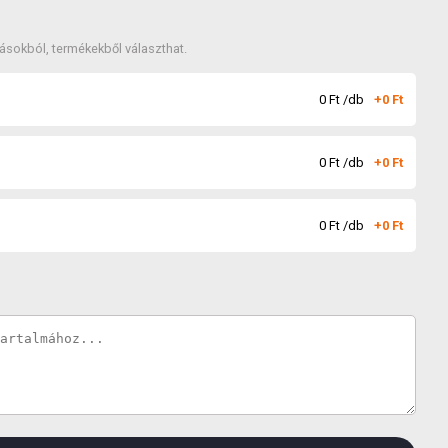
tásokból, termékekből választhat.
0
Ft
/db
+
0
Ft
0
Ft
/db
+
0
Ft
0
Ft
/db
+
0
Ft