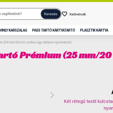
favorite
Keresés
Kedvencek
VINLY KARSZALAG
PASS TARTÓ KÁRTYATARTÓ
PLASZTIK KÁRTYA
mium (25 mm/20 mm széles egy oldalon nyomtatott)
startó Prémium (25 mm/20
arrow_forward_ios
Két rétegű textil kulc
nyom