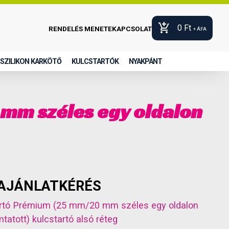
add_shopping_cart
0
Ft
RENDELÉS MENETE
KAPCSOLAT
+ ÁFA
SZILIKON KARKÖTŐ
KULCSTARTÓK
NYAKPÁNT
 mm széles egy oldalon
AJÁNLATKÉRÉS
startó Prémium (25 mm/20 mm széles egy oldalon
tatott)
kulcstartó alsó réteg