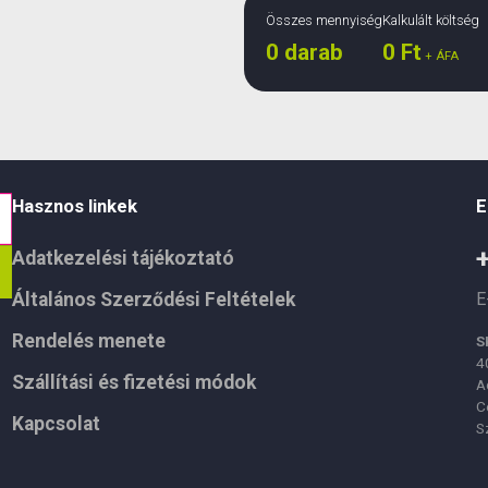
Összes mennyiség
Kalkulált költség
0
darab
0
Ft
+ ÁFA
Hasznos linkek
E
Adatkezelési tájékoztató
Általános Szerződési Feltételek
E
Rendelés menete
S
4
Szállítási és fizetési módok
A
C
Kapcsolat
S