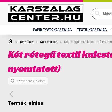
PAPÍR TYVEK KARSZALAG
TEXTIL KARSZALAG
home
»
»
»
Termékek
Kulcstartók
Két rétegű textil kulcstartó Pré
Két rétegű textil kulc
nyomtatott)
favorite
Kedvencnek jelölöm
arrow_back_ios
Termék leírása