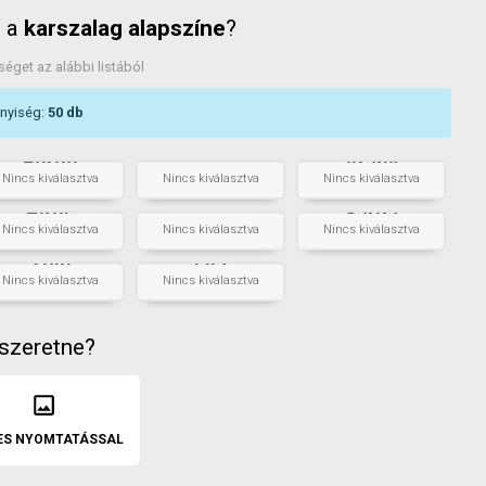
n a
karszalag alapszíne
?
séget az alábbi listából
nnyiség:
50
db
Világos
Bordó
Arany
zöld
db
+
db
+
db
Nincs kiválasztva
Nincs kiválasztva
Nincs kiválasztva
Neon
Piros
Sárga
narancssárga
db
+
db
+
db
Nincs kiválasztva
Nincs kiválasztva
Nincs kiválasztva
Zöld
Lila
db
+
db
Nincs kiválasztva
Nincs kiválasztva
 szeretne?
ES NYOMTATÁSSAL