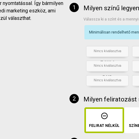
r nyomtatással. Így bármilyen
Milyen színű legye
yedi marketing eszköz, ami
zül választhat.
Válassza ki a színt és a mennyi
Minimálisan rendelhető me
Világos
kék
+
db
+
Nincs kiválasztva
Ezüst
+
db
+
Nincs kiválasztva
Kék
+
db
+
Nincs kiválasztva
Milyen feliratozást
FELIRAT NÉLKÜL
SZÍN