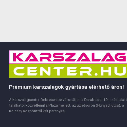
Prémium karszalagok gyártása elérhető áron!
A karszalagcenter Debrecen belvárosában a Darabos u. 19. szám alatt
található, közvetlenül a Plaza mellett, az üzletsoron (Hunyadi utca), a
Kölcsey Központtól két percnyire.