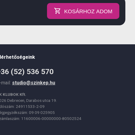
KOSÁRHOZ ADOM
lérhetőségeink
+36 (52) 536 570
-mail:
studio@szinkep.hu
K KLUBOK Kft.
026 Debrecen, Darabos utca 19.
dószám: 24911533-2-09
égjegyzékszám: 09 09 025905
zámlaszám: 11600006-00000000-80502524