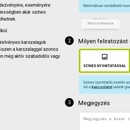
ndezvényére, eseményére
Minimálisan rendelhető me
élességben akár színes
Fehér
lhetnek.
+
db
Nincs kiválasztva
kül.
Milyen feliratozást
őszelvényes karszalagok
 hiszen a karszalaggal azonos
en még aktív szabadidős vagy
SZÍNES NYOMTATÁSSAL
Színes nyomtatás esetén az 
fel a
kapcsolatot
velünk gra
Megjegyzés