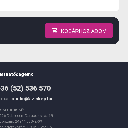
KOSÁRHOZ ADOM
lérhetőségeink
+36 (52) 536 570
-mail:
studio@szinkep.hu
K KLUBOK Kft.
026 Debrecen, Darabos utca 19.
dószám: 24911533-2-09
égjegyzékszám: 09 09 025905