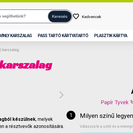
favorite
Keresés
Kedvencek
VINLY KARSZALAG
PASS TARTÓ KÁRTYATARTÓ
PLASZTIK KÁRTYA
) karszalag
 karszalag
arrow_forward_ios
Papír Tyvek 
Milyen színű legye
yagból készülnek
, melyek
en a résztvevők azonosítására.
Válassza ki a színt és a mennyi