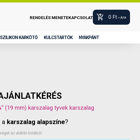
add_shopping_cart
0
Ft
RENDELÉS MENETE
KAPCSOLAT
+ ÁFA
SZILIKON KARKÖTŐ
KULCSTARTÓK
NYAKPÁNT
AJÁNLATKÉRÉS
¾” (19 mm) karszalag
tyvek karszalag
n a
karszalag alapszíne
?
séget az alábbi listából