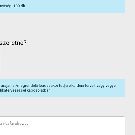
nnyiség:
100
db
 szeretne?
árajánlat/megrendelő leadásakor tudja elküldeni terveit vagy vegye
fikatervezéssel kapcsolatban.