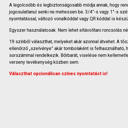
A legolcsóbb és legbiztonságosabb módja annak, hogy re
jogosulatlanul senki ne mehessen be. 3/4”-s vagy 1”-s sz
nyomtatással, változó vonalkóddal vagy QR kóddal is készü
Egyszer használatosak. Nem lehet eltávolítani roncsolás nél
19 színből választhat, melyeket akár azonnal átvehet. A t
ellenőrző „szelvénye” akár tombolaként is felhasználható,
sorszámmal rendelkezik. Bőrbarát, viselése nem kellemetl
verseny tevékenység közben sem.
Választhat opcionálisan színes nyomtatást is!