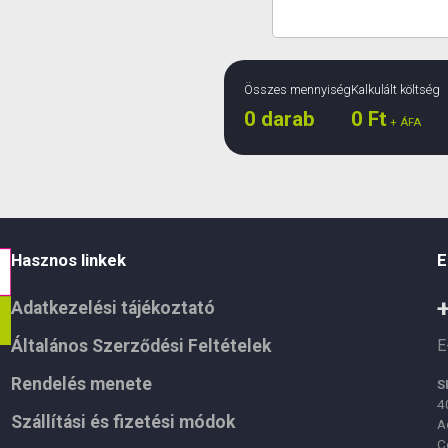
Összes mennyiség
Kalkulált költség
0
darab
0
Ft
+ ÁFA
Hasznos linkek
E
Adatkezelési tájékoztató
Általános Szerződési Feltételek
E
Rendelés menete
S
4
Szállítási és fizetési módok
A
C