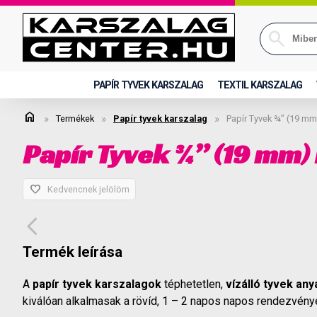
PAPÍR TYVEK KARSZALAG
TEXTIL KARSZALAG
home
»
»
»
Termékek
Papír tyvek karszalag
Papír Tyvek ¾” (19 mm
Papír Tyvek ¾” (19 mm)
favorite
Kedvencnek jelölöm
arrow_back_ios
Termék leírása
A
papír tyvek karszalagok
téphetetlen,
vízálló tyvek an
kiválóan alkalmasak a rövíd, 1 – 2 napos napos rendezvény